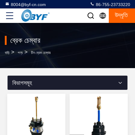
8004@byf-cn.com
86-755-23733220
উদ্ধৃতি
ব্রেক চেম্বার
>
>
বাড়ি
পণ্য
চীন ব্রেক চেম্বার
বিভাগসমূহ