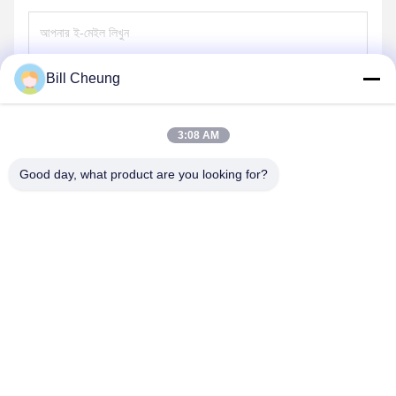
Bill Cheung
পাঠান
3:08 AM
Good day, what product are you looking for?
SHENZHEN BYF INTERNATIONAL LIMITED
8004@byf-cn.com
86-755-23733220
কক্ষ 708 ， ব্লক এফ, মিংইয়ু হুয়াডু বিল্ডিং, গংহে গঙ্গিয়ে এভে, জিক্সিয়াং স্ট্রিট,
বাও'ান জেলা, শেনজেন, গুয়াংডং, চীন