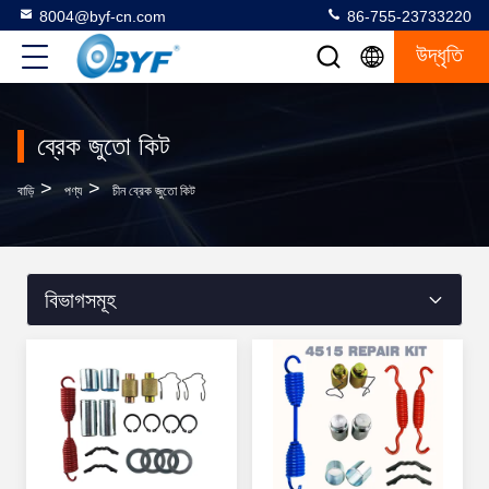
8004@byf-cn.com
86-755-23733220
উদ্ধৃতি
ব্রেক জুতো কিট
>
>
বাড়ি
পণ্য
চীন ব্রেক জুতো কিট
বিভাগসমূহ