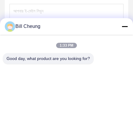
Bill Cheung
পাঠান
1:33 PM
Good day, what product are you looking for?
SHENZHEN BYF INTERNATIONAL LIMITED
8004@byf-cn.com
86-755-23733220
কক্ষ 708 ， ব্লক এফ, মিংইয়ু হুয়াডু বিল্ডিং, গংহে গঙ্গিয়ে এভে, জিক্সিয়াং স্ট্রিট,
বাও'ান জেলা, শেনজেন, গুয়াংডং, চীন