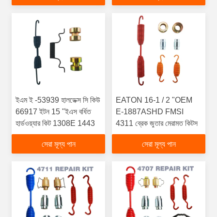
ইএম ই -53939 হালডেক্স সি কিউ
EATON 16-1 / 2 "OEM
66917 ইটন 15 "ইএস বর্ধিত
E-1887ASHD FMSI
হার্ডওয়্যার কিট 1308E 1443
4311 ব্রেক জুতার মেরামত কিটস
সেরা মূল্য পান
সেরা মূল্য পান