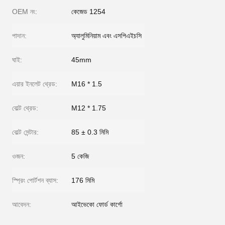
OEM নং:
কেজেড 1254
পাদান:
অ্যালুমিনিয়াম এবং এসপিএইচসি
ঘাই:
45mm
এয়ার ইনলেট থ্রেড:
M16 * 1.5
বোল্ট থ্রেড:
M12 * 1.75
বোল্ট সেন্টার:
85 ± 0.3 মিমি
ওজন:
5 কেজি
স্প্রিং পোর্টশন ব্যাস:
176 মিমি
আবেদন:
আইভেকো ফোর্ড কার্গো