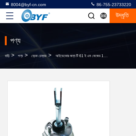
8004@byf-cn.com
86-755-23733220
উদ্ধৃতি
পণ্য
>
>
>
বাড়ি
পণ্য
ব্রেক চেম্বার
আইভেকোর জন্য টি 61 ই এম কেজেড 1254 এসপিএইচসি এয়ার স্প্রিং ব্রেক চেম্বার