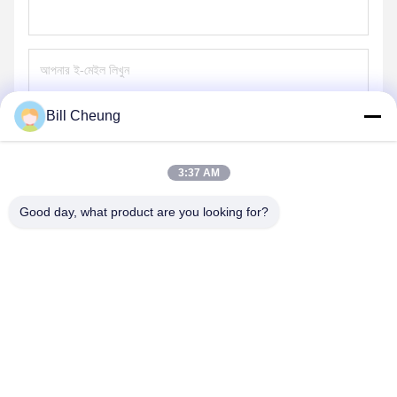
Bill Cheung
পাঠান
3:37 AM
Good day, what product are you looking for?
SHENZHEN BYF INTERNATIONAL LIMITED
8004@byf-cn.com
86-755-23733220