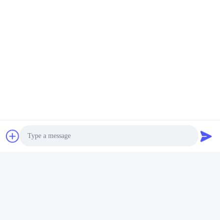
3 ডি অঙ্কন
গ্রাহকের সাথে মিলছে
2D বিশদ পরিবর্তন করুন
Photo
Video Call