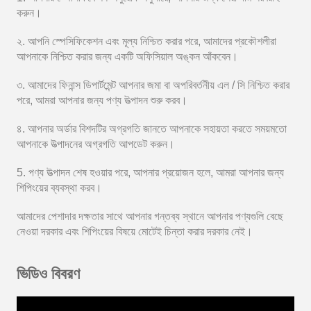
করুন।
২. আপনি স্পেসিফিকেশন এবং মূল্য নিশ্চিত করার পরে, আমাদের প্রকৌশলীরা
আপনাকে নিশ্চিত করার জন্য একটি অফিসিয়াল অঙ্কন আঁকবেন।
৩. আমাদের ফিনান্স ডিপার্টমেন্ট আপনার জমা বা অপরিবর্তনীয় এল / সি নিশ্চিত করার
পরে, আমরা আপনার জন্য পণ্য উত্পাদন শুরু করব।
৪. আপনার অর্ডার বিশদটির অগ্রগতি জানতে আপনাকে সহায়তা করতে সময়মতো
আপনাকে উত্পাদনের অগ্রগতি আপডেট করুন।
5. পণ্য উত্পাদন শেষ হওয়ার পরে, আপনার প্রয়োজন হলে, আমরা আপনার জন্য
শিপিংয়ের ব্যবস্থা করব।
আমাদের পেশাদার দক্ষতার সাথে আপনার গন্তব্য স্থানে আপনার পণ্যগুলি বেছে
নেওয়া দরকার এবং শিপিংয়ের বিষয়ে মোটেই চিন্তা করার দরকার নেই।
ভিডিও বিবরণ