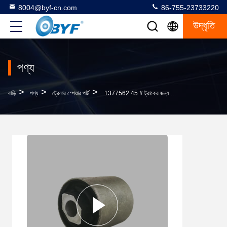
8004@byf-cn.com
86-755-23733220
উদ্ধৃতি
পণ্য
>
>
>
বাড়ি
পণ্য
ট্রেলার স্পেয়ার পার্ট
1377562 45 # ট্রাকের জন্য স্টিল ক্যাব মাউন্টিং বুশ 16x60x80 মিমি