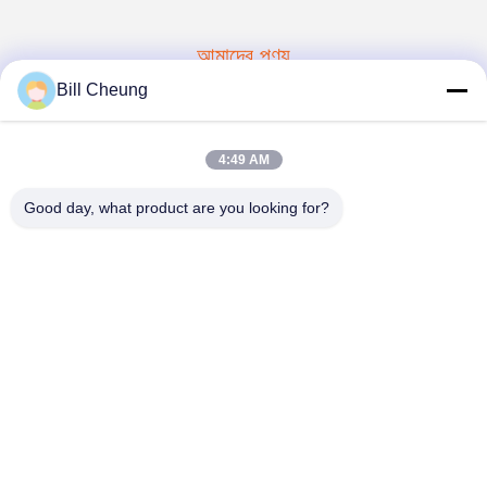
আমাদের পণ্য
অনুরূপ পণ্য
Bill Cheung
4:49 AM
Good day, what product are you looking for?
বিপিডব্লিউ ট্রাক 16 টি স্কয়ার বিম
আমেরিকান ফুয়া টাইপ 2205 এমএম
ট্রেলার রিপ্লে পার্ট এয়ার সাসপেনশন
ট্রেলার রিপেয়ার পার্ট স্কয়ার 1850
সেমি ট্রেলারের জন্য সামনের পিছনের
মিমি ট্র্যাক সহ অভ্যন্তরীণ ড্রাম অক্ষ
অক্ষ
সেরা মূল্য পান
সেরা মূল্য পান