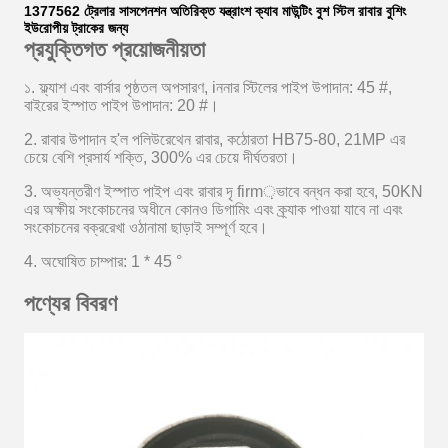
1377562 ট্রেলার সাসপেনশন অতিরিক্ত যন্ত্রাংশ ক্যাব মাউন্টিং বুশ স্টিল রাবার বুশিং
ইউরোপীয় ট্রাকের জন্য
প্রযুক্তিগত প্রয়োজনীয়তা
১. ফ্ল্যাশ এবং বার্সার পৃষ্ঠতল অপসারণ, i
ননার স্টিলের পাইপ উপাদান: 45 #,
বাইরের ইস্পাত পাইপ উপাদান: 20 #।
2. রাবার উপাদান হ'ল পলিউরেথেন রাবার, কঠোরতা HB75-80, 21MP এর
চেয়ে বেশি প্রসার্য শক্তি, 300% এর চেয়ে দীর্ঘতরতা।
3. অভ্যন্তরীণ ইস্পাত পাইপ এবং রাবার দৃ firm়ভাবে বন্ধন করা হবে, 50KN
এর অক্ষীয় সংকোচনের অধীনে কোনও ডিগামিং এবং ক্র্যাক পাওয়া যাবে না এবং
সংকোচনের বক্ররেখা ওঠানামা ছাড়াই সম্পূর্ণ হবে।
4. অঘোষিত চাম্পার: 1 * 45 °
পণ্যের বিবরণ