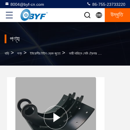
8004@byf-cn.com
86-755-23733220
উদ্ধৃতি
পণ্য
>
>
>
বাড়ি
পণ্য
ইউরোপীয় টাইপ ব্রেক জুতো
ভারী দায়িত্ব সেমি ট্রেলার ইউরোপীয় প্রকার ব্রেক জুত 61540