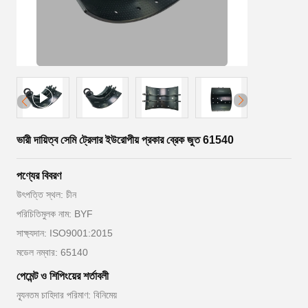
ভারী দায়িত্ব সেমি ট্রেলার ইউরোপীয় প্রকার ব্রেক জুত 61540
পণ্যের বিবরণ
উৎপত্তি স্থল: চীন
পরিচিতিমুলক নাম: BYF
সাক্ষ্যদান: ISO9001:2015
মডেল নম্বার: 65140
পেমেন্ট ও শিপিংয়ের শর্তাবলী
ন্যূনতম চাহিদার পরিমাণ: বিনিমেয়