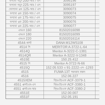
ভলভো নতুন 200-আর / এল
3095196
ভলভো নতুন 225-আর / এল
3095197
ভোলভো ওল্ড 125-আর / এল
3090073
ভলভো ওল্ড 150-আর / এল
3090074
ভলভো ওল্ড 175-আর / এল
3090075
ভলভো ওল্ড 200-আর / এল
3090076
ভলভো ওল্ড 225-আর / এল
3090077
এমএন 160
81502016098
এমএন 180
81502016099
এমএন 220
81502016114
4544-কাস্ট
DANA M12WS108
4514 পি
MERITOR A-3722-L-64
4514Q
Meritor A-3222-C-1381
4514QR
Meritor A-3222-V-1348
4515E
150.25.412
4515 পি
Meritor A-3722-N-66
4515Q
152.05.533 এ 91-2222-এস -1293
4515
FUWA 13T সরবরাহ করুন
4516
152.06.227
4515XEM
ফ্রিএইচএফ ACF-3379-1
4551 এক্সইএম-এল
ফ্রিএইচএফ ACF-3380-1
4551 এক্সইএম-আর
ফ্রিএইচএফ ACF-3380-2
4551E
152.00.007
4551F
152.05.191