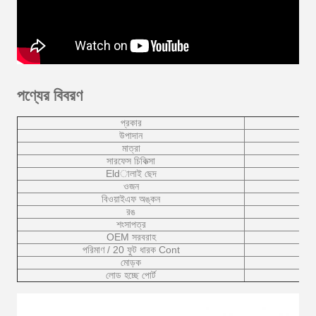
পণ্যের বিবরণ
প্রকার
উপাদান
মাত্রা
সারফেস চিকিত্সা
Eldালাই ছেদ
ওজন
বিওয়াইএফ অঙ্কন
রঙ
শংসাপত্র
OEM সরবরাহ
পরিমাণ / 20 ফুট ধারক Cont
মোড়ক
লোড হচ্ছে পোর্ট