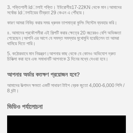
3. শক্তিশালী ldালাই শক্তি।
ইউরোপীয়
17-22KN থেকে মান।আমাদের
সর্বোচ্চ ldালাইয়ের তীব্রতা 29 কেএন এ পৌঁছায়।
কারণ
আমরা নিবিড় করার সময় ধ্রুবক তাপমাত্রা কুলিং সিস্টেম ব্যবহার করি।
৪. আমাদের প্রকৌশলীরা এই শিল্পটি করার ক্ষেত্রে 20 বছরেরও বেশি অভিজ্ঞতা
পেয়েছেন।আপনি এর আগে যে সমস্ত সমস্যার মুখোমুখি হয়েছিলেন তা আমরা
থামিয়ে দিতে পারি।
5. কঠোরভাবে মান নিয়ন্ত্রণ।আপনার কাছ থেকে যে কোনও অভিযোগ দ্রুত
চিকিত্সা করা হবে এবং সমাধানটি আপনাকে 3 দিনের মধ্যে দেওয়া হবে।
আপনার অর্ডার কতক্ষণ প্রয়োজন হবে?
আমাদের উত্পাদন ক্ষমতা একটি সাধারণ টাইপ ব্রেক
জুতো
4,000-6,000 পিসি /
8 ঘন্টা।
ভিডিও পর্যালোচনা