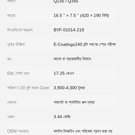
পাদান:
Q235 / Q345
মাত্রা:
16.5 '' × 7.5 '' (420 × 190 মিমি)
বিওয়াইএফ অঙ্কন:
BYF-01014-219
পৃষ্ঠের চিকিত্সা:
E-Coating≥240 ঘন্টা লবণের স্প্রে পরীক্ষা
রঙ:
কালো বা প্রয়োজনীয় হিসাবে
Eldালাই ছেদ:
17-25 কেএন
পরিমাণ / 20 ফুট ধারক Cont:
3,900-4,300 টুকরা
মোড়ক:
প্যালেট বা প্লাইউড বক্স দ্বারা
ওজন:
3.44 কেজি
OEM সরবরাহ:
কাস্টম ডিজাইন এবং পরিষেবা গ্রহণ করা হয়