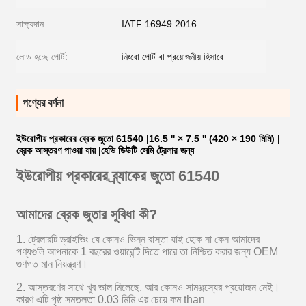
সাক্ষ্যদান:
IATF 16949:2016
লোড হচ্ছে পোর্ট:
নিংবো পোর্ট বা প্রয়োজনীয় হিসাবে
পণ্যের বর্ণনা
ইউরোপীয় প্রকারের ব্রেক জুতো 61540 |16.5 '' × 7.5 '' (420 × 190 মিমি) |
ব্রেক আস্তরণ পাওয়া যায় |হেভি ডিউটি ​​সেমি ট্রেলার জন্য
ইউরোপীয় প্রকারের ব্র্যাকের জুতো 61540
আমাদের ব্রেক জুতার সুবিধা কী?
1. ট্রেলারটি ড্রাইভিং যে কোনও ভিন্ন রাস্তা যাই হোক না কেন আমাদের
পণ্যগুলি আপনাকে 1 বছরের ওয়ারেন্টি দিতে পারে তা নিশ্চিত করার জন্য OEM
গুণগত মান নিয়ন্ত্রণ।
2. আস্তরণের সাথে খুব ভাল মিলেছে, আর কোনও সামঞ্জস্যের প্রয়োজন নেই।
কারণ এটি পৃষ্ঠ সমতলতা 0.03 মিমি এর চেয়ে কম than