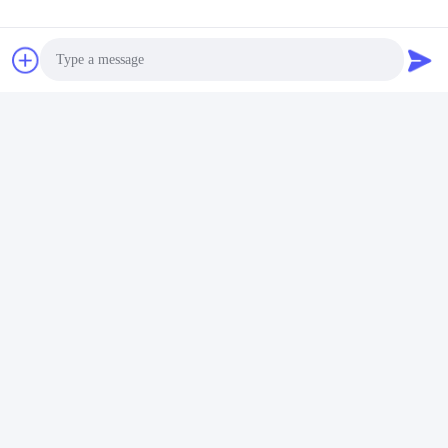
যোগাযোগ
যোগাযোগ:
Mr. Bill Cheung
টেলিফোন:
86-755-23733220
Photo
Video Call
যোগাযোগ করুন
Audio Call
আমাদের মেইল ​​করুন