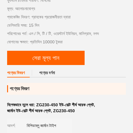
ন্যূনতম চাহিদার পরিমাণ: বিনিমেয়
মূল্য: আলোচনাযোগ্য
প্যাকেজিং বিবরণ: গ্রাহকের প্রয়োজনীয়তা দ্বারা
ডেলিভারি সময়: 15 দিন
পরিশোধের শর্ত: এল / সি, টি / টি, ওয়েস্টার্ন ইউনিয়ন, মানিগ্রাম, নগদ
যোগানের ক্ষমতা: প্রতিদিন 10000 টুকরা
সেরা মূল্য পান
পণ্যের বিবরণ
পণ্যের বর্ণনা
পণ্যের বিবরণ
বিশেষভাবে তুলে ধরা:
ZG230-450 ইউ-বোল্ট শীর্ষ আরক প্লেট
,
জার্মান ইউ-বোল্ট শীর্ষ আরক প্লেট
,
ZG230-450
আদর্শ:
বিপিডাব্লু জার্মান টাইপ