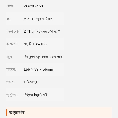
পাদান:
ZG230-450
রঙ:
কালো বা অনুরোধ হিসাবে
খসড়া কোণ:
2 Than এর চেয়ে বেশি নয় °
কঠোরতা:
এইচবি 135-165
নমুনা:
বিনামূল্যে নমুনা দেওয়া যেতে পারে
আয়তন:
156 × 39 × 56mm
ওজন:
1 কিলোগ্রাম
প্রযুক্তি:
নির্ভুলতা ingালাই
পণ্যের বর্ণনা