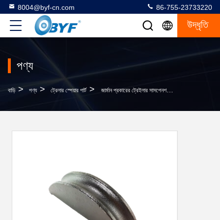
8004@byf-cn.com
86-755-23733220
উদ্ধৃতি
পণ্য
>
>
>
বাড়ি
পণ্য
ট্রেলার স্পেয়ার পার্ট
জার্মান প্রকারের ট্রেইলার সাসপেনশন অংশগুলি ZG230-450 ইউ-বোল্ট শীর্ষ আরক প্লেট