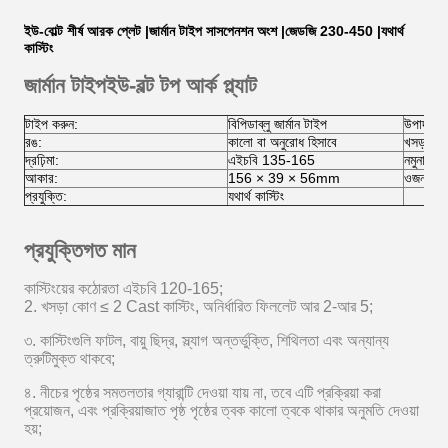
ইউ-বোল্ট শীর্ষ আরক প্লেট |জার্মান টাইপ সাসপেনশন অংশ |জেডজি 230-450 |যথার্থ
কাস্টিং
জার্মান টাইপ
ইউ-বল্ট টপ আর্ক প্ল্যাট
টাইপ করুন:
বিপিডাব্লু জার্মান টাইপ
উপাদান:
রঙ:
কালো বা অনুরোধ হিসাবে
খসড়া কো
দ্রঢ়িমা:
এইচবি 135-165
নমুনা:
আকার:
156 × 39 × 56mm
ওজন:
প্রযুক্তি:
যথার্থ কাস্টিং
প্রযুক্তিগত মান
কাস্টিংয়ের কঠোরতা এইচবি 120-165;
2. খসড়া কোণ ≤ 2 Cast কাস্টিং, অনির্ধারিত ফিললেট আর 2-আর 5;
৩. কাস্টিংগুলি ফাটল, বায়ু ছিদ্র, স্ল্যাগ অন্তর্ভুক্তি, শিথিলতা এবং অন্যান্য
ত্রুটিমুক্ত থাকবে;
৪. নীচের পৃষ্ঠের সমতলতার গ্যারান্টি দেওয়া যায় না, তবে এটি প্রক্রিয়া করা
প্রয়োজন, এবং প্রক্রিয়াজাত পৃষ্ঠ পৃষ্ঠের ত্বক কালো ত্বকে থাকার অনুমতি দেওয়া
হয়;