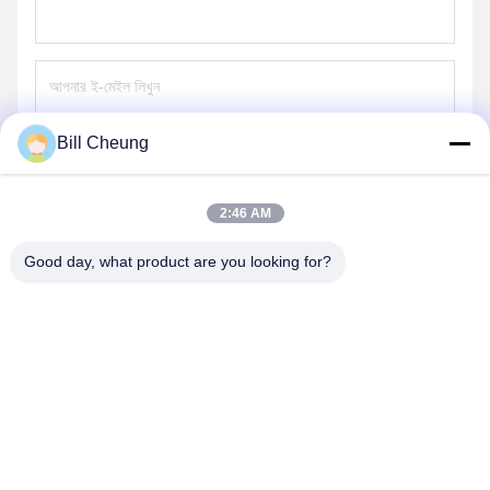
Bill Cheung
পাঠান
2:46 AM
Good day, what product are you looking for?
SHENZHEN BYF INTERNATIONAL LIMITED
8004@byf-cn.com
86-755-23733220