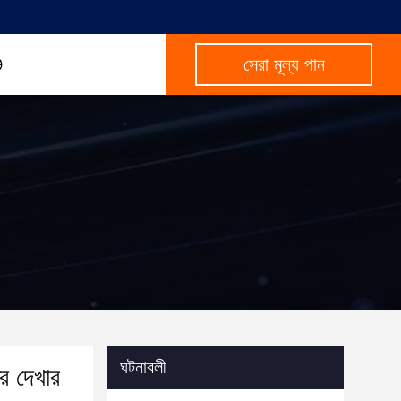
সেরা মূল্য পান
ঘটনাবলী
্র দেখার