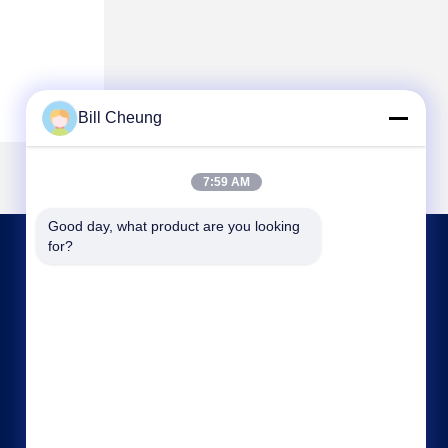
Bill Cheung
7:59 AM
Good day, what product are you looking 
for?
আমাদের সাথে যোগাযোগ
8004@byf-cn.com
86-755-23733220
কক্ষ 708 ， ব্লক এফ, মিংইয়ু হুয়াডু বিল্ডিং, গংহে গঙ্গিয়ে এভে,
জিক্সিয়াং স্ট্রিট, বাও'ান জেলা, শেনজেন, গুয়াংডং, চীন