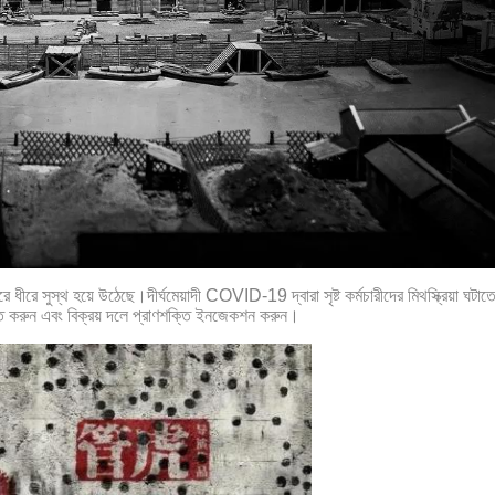
রে ধীরে সুস্থ হয়ে উঠেছে।দীর্ঘমেয়াদী COVID-19 দ্বারা সৃষ্ট কর্মচারীদের মিথস্ক্রিয়া ঘটাত
ংগঠিত করুন এবং বিক্রয় দলে প্রাণশক্তি ইনজেকশন করুন।