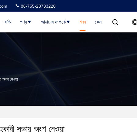
.com
86-755-23733220
বাড়ি
পণ্য
আমাদের সম্পর্কে
খবর
কেস
য় অংশ নেওয়া
াহকারী সভায় অংশ নেওয়া