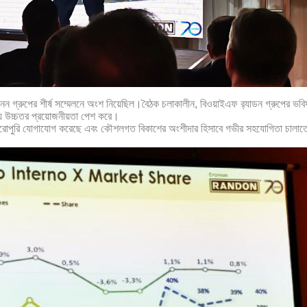
রনন গ্রুপের শীর্ষ সম্মেলনে অংশ নিয়েছিল।বৈঠক চলাকালীন, বিওয়াইএফ র‌্যাডন গ্রুপের ভবি
্য উচ্চতর প্রয়োজনীয়তা পেশ করে।
 পুরোপুরি যোগাযোগ করেছে এবং কৌশলগত বিকাশের অংশীদার হিসাবে গভীর সহযোগিতা চালাতে 