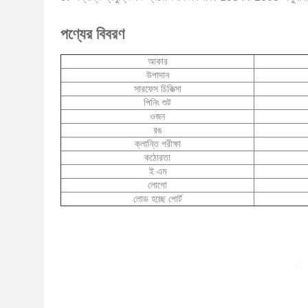
পণ্যের বিবরণ
আকার
উপাদান
সারফেস চিকিত্সা
পিনিং শুট
ওজন
রঙ
ক্লান্তি পরীক্ষা
কঠোরতা
ই এম
লোগো
লোড হচ্ছে পোর্ট