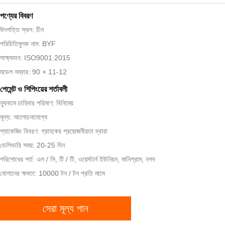
পণ্যের বিবরণ
উৎপত্তি স্থল: চীন
পরিচিতিমুলক নাম: BYF
সাক্ষ্যদান: ISO9001:2015
মডেল নম্বার: 90 × 11-12
পেমেন্ট ও শিপিংয়ের শর্তাবলী
ন্যূনতম চাহিদার পরিমাণ: বিনিমেয়
মূল্য: আলোচনাযোগ্য
প্যাকেজিং বিবরণ: গ্রাহকের প্রয়োজনীয়তা দ্বারা
ডেলিভারি সময়: 20-25 দিন
পরিশোধের শর্ত: এল / সি, টি / টি, ওয়েস্টার্ন ইউনিয়ন, মানিগ্রাম, নগদ
যোগানের ক্ষমতা: 10000 টন / টন প্রতি মাসে
সেরা মূল্য পান