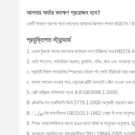
আপনার অর্ডার কতক্ষণ প্রয়োজন হবে?
একটি সাধারণ ধরণের পাতা বসন্তের আমাদের উত্পাদন ক্ষমতা 600 টন / 8 
প্রযুক্তিগত
স্ট্যান্ডার্ড
1. একক টুকরো পাতার বসন্তের কঠোরতা তাপ চিকিত্সার পরে HB378-4
2. অতি উত্তাপ, অতিরিক্ত জ্বলন, ক্র্যাকিং, ভাঁজ, ক্ষত এবং অন্যান্য ত্র
৩. প্রতিটি সিঙ্গল পাতাগুলির স্প্রিংয়ের স্ট্রেস শট পেনিং ট্রিটমেট করা দরক
৪. বসন্ত সমবেত হওয়ার পরে, কেন্দ্রের বল্টটি অবশ্যই খোঁচা দেওয়া এব
5. বোল্ট যান্ত্রিক কর্মক্ষমতা স্তর: 8.8-GB3098.1-2000;
B. বল্টগুলির তল ত্রুটিগুলি জিবি 5779.1-2000 অনুযায়ী প্রয়োগ করা 
B. بول্টের সহনশীলতা GB3103.1-1982 গ্রেড বি পণ্য অনুসারে
8. স্প্রিং অ্যাসেমব্লিকে কালো রঙের সাথে আঁকা বা অনুরোধ অনুসার
9. অন্যান্য প্রযুক্তিগত প্রয়োজনীয়তা জিবি / 19844-2005 অনুযায়