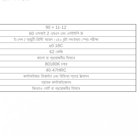
90 × 11-12
60 এসআই 2 এমএন এবং এসইউপি 9
ই-লেপ / অ্যান্টি-রিস্টি অয়েল -২৪০ ঘন্টা লবণাক্ত স্প্রে পরীক্ষা
≥0.18C
62 কেজি
কালো বা প্রয়োজনীয় হিসাবে
80180K চক্র
40-47HRC
কাস্টমাইজড ডিজাইন এবং বিভিন্ন স্তরে উত্পাদন
গ্রাহক কাস্টমাইজেশন
কিংডাও পোর্ট বা প্রয়োজনীয় হিসাবে