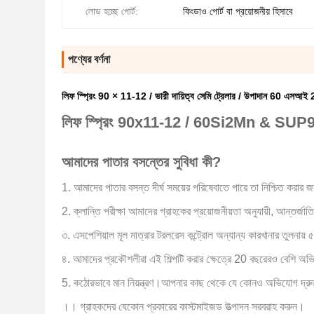
লোড হচ্ছে পোর্ট:
কিংডাও পোর্ট বা প্রয়োজনীয় হিসাবে
পণ্যের বর্ণনা
লিফ স্প্রিং 90 × 11-12 / ভারী দায়িত্ব সেমি ট্রেলার / উপাদান 60 এসআই 
লিফ স্প্রিং 90x11-12 / 60Si2Mn & SUP
আমাদের পাতার বসন্তের সুবিধা কী?
1. আমাদের পাতার বসন্ত দীর্ঘ সময়ের পরিষেবাতে পারে তা নিশ্চিত করার 
2. ক্লান্তি পরীক্ষা আমাদের গ্রাহকের প্রয়োজনীয়তা অনুযায়ী, আন্তর্জা
৩. এসপেশিয়াল মূল মাত্রার টরলরেস কন্ট্রোল অন্যান্য কারখানার তুলনায
৪. আমাদের প্রকৌশলীরা এই শিল্পটি করার ক্ষেত্রে 20 বছরেরও বেশি অভ
5. কঠোরভাবে মান নিয়ন্ত্রণ।আপনার কাছ থেকে যে কোনও অভিযোগ দ্রুত 
।।
গ্রাহকদের যেকোন প্রকারের কাস্টমাইজড উত্পাদন সরবরাহ করুন।