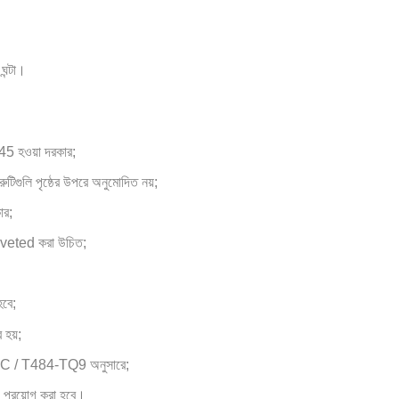
ঘন্টা।
45 হওয়া দরকার;
ুটিগুলি পৃষ্ঠের উপরে অনুমোদিত নয়;
ার;
ং riveted করা উচিত;
হবে;
 হয়;
ে, QC / T484-TQ9 অনুসারে;
ী প্রয়োগ করা হবে।