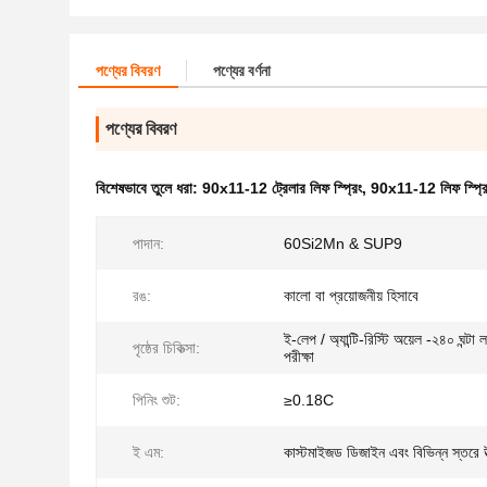
পণ্যের বিবরণ
পণ্যের বর্ণনা
পণ্যের বিবরণ
বিশেষভাবে তুলে ধরা:
90x11-12 ট্রেলার লিফ স্প্রিং
,
90x11-12 লিফ স্প্রি
পাদান:
60Si2Mn & SUP9
রঙ:
কালো বা প্রয়োজনীয় হিসাবে
ই-লেপ / অ্যান্টি-রিস্টি অয়েল -২৪০ ঘন্টা 
পৃষ্ঠের চিকিত্সা:
পরীক্ষা
পিনিং শুট:
≥0.18C
ই এম:
কাস্টমাইজড ডিজাইন এবং বিভিন্ন স্তরে উ