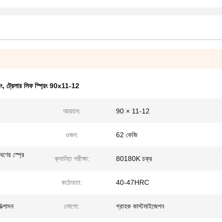
ং
,
ট্রেলার লিফ স্প্রিং 90x11-12
আয়তন:
90 × 11-12
ওজন:
62 কেজি
লবণের স্প্রে
ক্লান্তি পরীক্ষা:
80180K চক্র
কঠোরতা:
40-47HRC
ত্পাদন
লোগো:
গ্রাহক কাস্টমাইজেশন